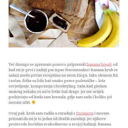
rajčicama
21/11/2016
Već duuugo se spremam ponovo pripremiti
banana bread
, od
kad mi je prvi i zadnji put ispao fenomenalno! Banana kruh se
nalazi među prvim receptima na mom blogu. Iako okusom fin
i sočan, fotke su bile baš onako prave početničke – loše
osvjetljenje, kompozicija i foodstyling. Sada kad gledam
unatrag nekako su mi te fotke baš drage, jer me uvijek
podsjećaju od kuda sam krenula, gdje sam sada i koliko još
moram učiti.
Ovaj pak, kruh sam radila u suradnji s
Encianom
i moram
priznati da mi je to jedna od dražih suradnji, jer njihove
proizvode koristim svakodnevno u svojoj kuhinji. Banana