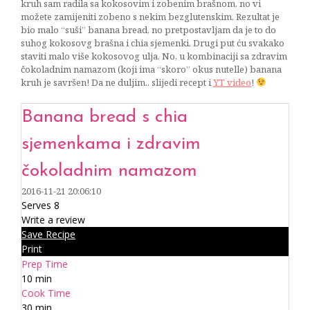
kruh sam radila sa kokosovim i zobenim brašnom, no vi
možete zamijeniti zobeno s nekim bezglutenskim. Rezultat je
bio malo “suši” banana bread, no pretpostavljam da je to do
suhog kokosovg brašna i chia sjemenki. Drugi put ću svakako
staviti malo više kokosovog ulja. No, u kombinaciji sa zdravim
čokoladnim namazom (koji ima “skoro” okus nutelle) banana
kruh je savršen! Da ne duljim.. slijedi recept i
YT video
!
Banana bread s chia
sjemenkama i zdravim
čokoladnim namazom
2016-11-21 20:06:10
Serves 8
Write a review
Save Recipe
Print
Prep Time
10 min
Cook Time
30 min