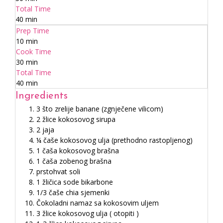
Total Time
40 min
Prep Time
10 min
Cook Time
30 min
Total Time
40 min
Ingredients
3 što zrelije banane (zgnječene vilicom)
2 žlice kokosovog sirupa
2 jaja
¼ čaše kokosovog ulja (prethodno rastopljenog)
1 čaša kokosovog brašna
1 čaša zobenog brašna
prstohvat soli
1 žličica sode bikarbone
1/3 čaše chia sjemenki
Čokoladni namaz sa kokosovim uljem
3 žlice kokosovog ulja ( otopiti )