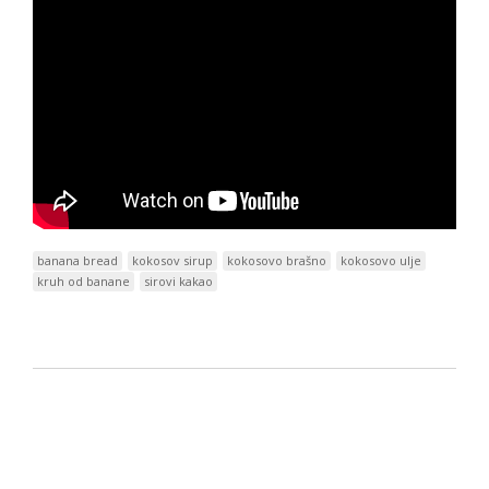
banana bread
kokosov sirup
kokosovo brašno
kokosovo ulje
kruh od banane
sirovi kakao