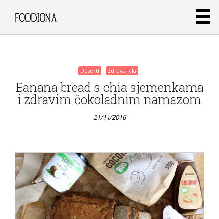
21/11/2016
Deserti
Zdrava jela
Banana bread s chia sjemenkama
i zdravim čokoladnim namazom
21/11/2016
Deserti
Zdrava jela
Galette s
mozzarellom
i cherry