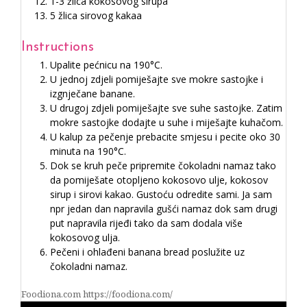
1-3 žlica kokosovog sirupa
5 žlica sirovog kakaa
Instructions
Upalite pećnicu na 190°C.
U jednoj zdjeli pomiješajte sve mokre sastojke i
izgnječane banane.
U drugoj zdjeli pomiješajte sve suhe sastojke. Zatim
mokre sastojke dodajte u suhe i miješajte kuhačom.
U kalup za pečenje prebacite smjesu i pecite oko 30
minuta na 190°C.
Dok se kruh peče pripremite čokoladni namaz tako
da pomiješate otopljeno kokosovo ulje, kokosov
sirup i sirovi kakao. Gustoću odredite sami. Ja sam
npr jedan dan napravila gušći namaz dok sam drugi
put napravila rijeđi tako da sam dodala više
kokosovog ulja.
Pečeni i ohlađeni banana bread poslužite uz
čokoladni namaz.
Foodiona.com https://foodiona.com/