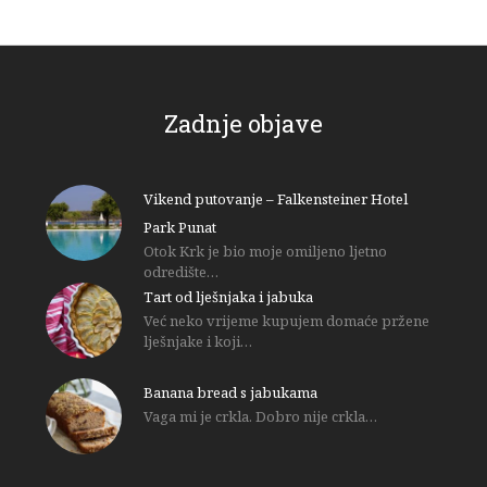
Zadnje objave
Vikend putovanje – Falkensteiner Hotel
Park Punat
Otok Krk je bio moje omiljeno ljetno
odredište…
Tart od lješnjaka i jabuka
Već neko vrijeme kupujem domaće pržene
lješnjake i koji…
Banana bread s jabukama
Vaga mi je crkla. Dobro nije crkla…