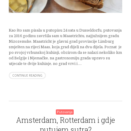
Kao što sam pisala u putopisu 24 sata u Dusseldorfu, putovanja
za 2016 godinu završila sam u Maastrichtu, najjužnijem gradu
Nizozemske. Maastricht je glavni grad provincije Limburg
smješten na rijeci Maas, koja grad dijeli na dva dijela. Poznat je
po svojoj vrhunskoj kuhinji, obzirom da se nalazi nekoliko km
od Belgije i Njemačke, na gastronomiju grada upravo su
utjecale te dvije kuhinje, no grad vrvi i …
CONTINUE READING
Putovanja
Amsterdam, Rotterdam i gdje
putujem sutra?