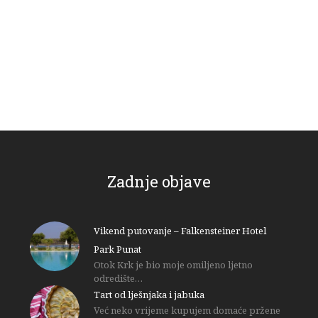
Zadnje objave
Vikend putovanje – Falkensteiner Hotel
Park Punat
Otok Krk je bio moje omiljeno ljetno
odredište…
Tart od lješnjaka i jabuka
Već neko vrijeme kupujem domaće pržene