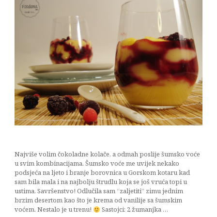
Najviše volim čokoladne kolače, a odmah poslije šumsko voće
u svim kombinacijama. Šumsko voće me uvijek nekako
podsjeća na ljeto i branje borovnica u Gorskom kotaru kad
sam bila mala i na najbolju štrudlu koja se još vruća topi u
ustima. Savršenstvo! Odlučila sam “zaljetiti” zimu jednim
brzim desertom kao što je krema od vanilije sa šumskim
voćem. Nestalo je u trenu!
Sastojci: 2 žumanjka …