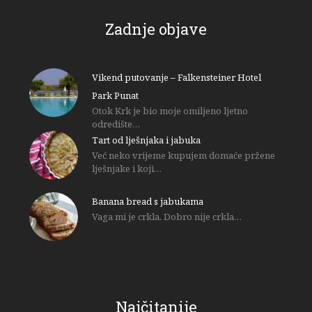
Zadnje objave
Vikend putovanje – Falkensteiner Hotel
Park Punat
Otok Krk je bio moje omiljeno ljetno
odredište…
Tart od lješnjaka i jabuka
Već neko vrijeme kupujem domaće pržene
lješnjake i koji…
Banana bread s jabukama
Vaga mi je crkla. Dobro nije crkla…
Najčitanije