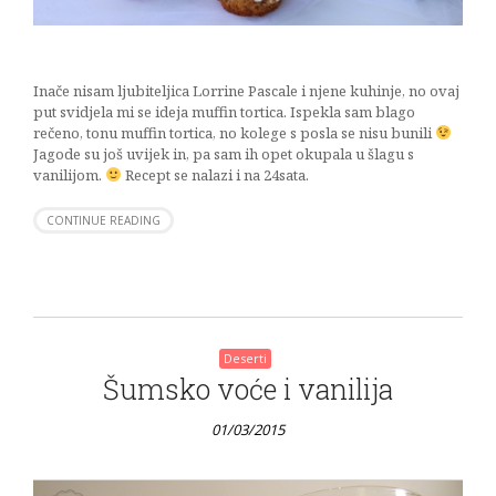
Inače nisam ljubiteljica Lorrine Pascale i njene kuhinje, no ovaj
put svidjela mi se ideja muffin tortica. Ispekla sam blago
rečeno, tonu muffin tortica, no kolege s posla se nisu bunili
Jagode su još uvijek in, pa sam ih opet okupala u šlagu s
vanilijom.
Recept se nalazi i na 24sata.
CONTINUE READING
Deserti
Šumsko voće i vanilija
01/03/2015