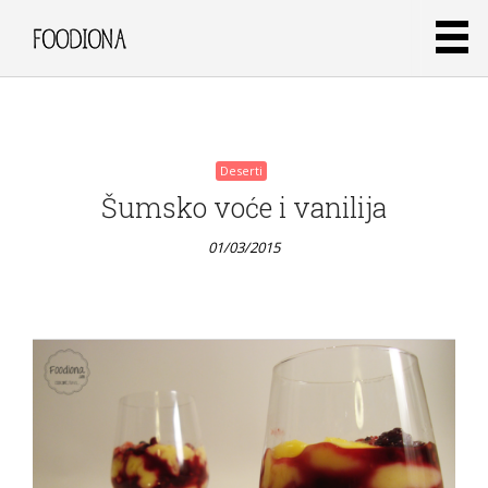
01/03/2015
Deserti
Šumsko voće i vanilija
01/03/2015
Deserti
Gost
post –
Darkova
web