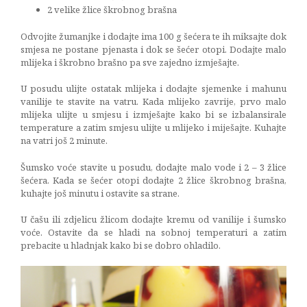
2 velike žlice škrobnog brašna
Odvojite žumanjke i dodajte ima 100 g šećera te ih miksajte dok
smjesa ne postane pjenasta i dok se šećer otopi. Dodajte malo
mlijeka i škrobno brašno pa sve zajedno izmješajte.
U posudu ulijte ostatak mlijeka i dodajte sjemenke i mahunu
vanilije te stavite na vatru. Kada mlijeko zavrije, prvo malo
mlijeka ulijte u smjesu i izmješajte kako bi se izbalansirale
temperature a zatim smjesu ulijte u mlijeko i miješajte. Kuhajte
na vatri još 2 minute.
Šumsko voće stavite u posudu, dodajte malo vode i 2 – 3 žlice
šećera. Kada se šećer otopi dodajte 2 žlice škrobnog brašna,
kuhajte još minutu i ostavite sa strane.
U čašu ili zdjelicu žlicom dodajte kremu od vanilije i šumsko
voće. Ostavite da se hladi na sobnoj temperaturi a zatim
prebacite u hladnjak kako bi se dobro ohladilo.