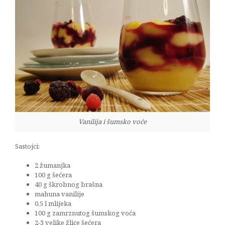
Vanilija i šumsko voće
Sastojci:
2 žumanjka
100 g šećera
40 g škrobnog brašna
mahuna vanilije
0,5 l mlijeka
100 g zamrznutog šumskog voća
2-3 velike žlice šećera