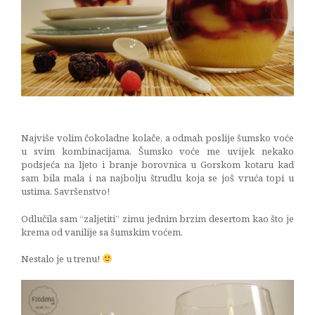
kuharica
i lazanje
juha
01/03/2015
Najviše volim čokoladne kolače, a odmah poslije šumsko voće
u svim kombinacijama. Šumsko voće me uvijek nekako
podsjeća na ljeto i branje borovnica u Gorskom kotaru kad
sam bila mala i na najbolju štrudlu koja se još vruća topi u
ustima. Savršenstvo!
Odlučila sam “zaljetiti” zimu jednim brzim desertom kao što je
krema od vanilije sa šumskim voćem.
Nestalo je u trenu!