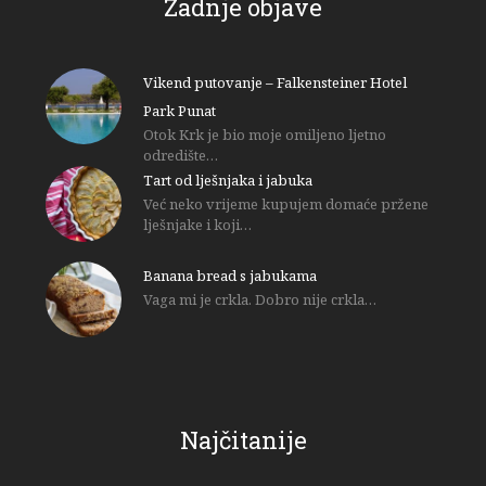
Zadnje objave
Vikend putovanje – Falkensteiner Hotel
Park Punat
Otok Krk je bio moje omiljeno ljetno
odredište…
Tart od lješnjaka i jabuka
Već neko vrijeme kupujem domaće pržene
lješnjake i koji…
Banana bread s jabukama
Vaga mi je crkla. Dobro nije crkla…
Najčitanije