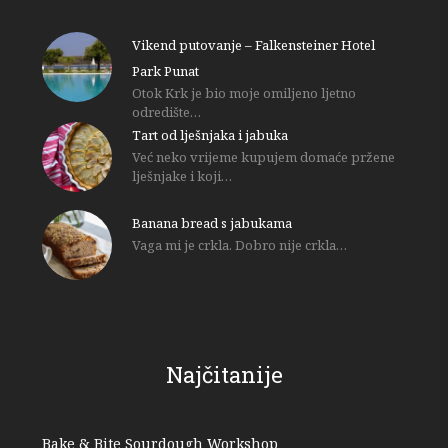
Vikend putovanje – Falkensteiner Hotel
Park Punat
Otok Krk je bio moje omiljeno ljetno
odredište…
Tart od lješnjaka i jabuka
Već neko vrijeme kupujem domaće pržene
lješnjake i koji…
Banana bread s jabukama
Vaga mi je crkla. Dobro nije crkla…
Najčitanije
Bake & Bite Sourdough Workshop