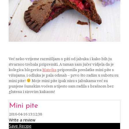
16/04/2016
Već neko vrijeme razmišljam o piti od jabuka i kako bih ju
stvarnoo trebala pripremiti. A taman sam jučer vidjela da je
kolegica blogerica
Matejka
pripremila preslatke mini pite s
višnjama, i odluka je pala odmah – prvo što radim u subotu su
mini pite!
Moje mini pite ipak nisu s jabukama već su
punjene šumskim voćem a tijesto sam radila s brašnom bez
glutena i sirovim kakaom!
Mini pite
2016-04-16 13:12:38
Write a review
Save Recipe