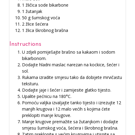
1 žličica sode bikarbone
1 žutanjak
50 g šumskog voća
2 žlice šećera
1 žlica škrobnog brašna
Instructions
U zdjeli pomiješajte brašno sa kakaom i sodom
bikarbonom.
Dodajte hladni maslac narezan na kockice, šećer i
sol.
Rukama izradite smjesu tako da dobijete mrvičastu
teksturu.
Dodajte jaje i šećer i zamijesite glatko tijesto.
Upalite pećnicu na 180°C.
Pomoću valjka izvaljajte tanko tijesto i izrezujte 12
manjih krugova i 12 malo većih s kojima ćete
preklopiti manje krugove.
Manje krugove premažite sa žutanjkom i dodajte
smjesu šumskog voća, šećera i škrobnog brašna.
Zatim preklopite s većim krugovima i utisnite sa