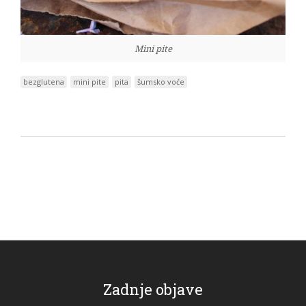
Mini pite
bezglutena
mini pite
pita
šumsko voće
Zadnje objave