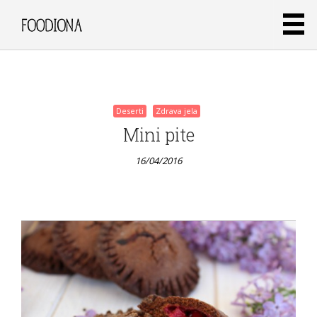
16/04/2016
Deserti
Zdrava jela
Mini pite
16/04/2016
Deserti
Zdrava jela
Ultimativni
sendvič