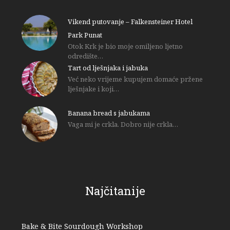
Vikend putovanje – Falkensteiner Hotel
Park Punat
Otok Krk je bio moje omiljeno ljetno
odredište…
Tart od lješnjaka i jabuka
Već neko vrijeme kupujem domaće pržene
lješnjake i koji…
Banana bread s jabukama
Vaga mi je crkla. Dobro nije crkla…
Najčitanije
Bake & Bite Sourdough Workshop