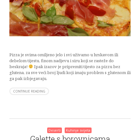
Pizza je svima omiljeno jelo i svi uživamo u hrskavom ili
debelom tijestu, finom nadjevu i siru koji se rasteže do
beskraja!
Ipak izazov je pripremiti tijesto za pizzu bez
glutena, za sve veći broj ljudi koji imaju problem s glutenom ili
ga pak izbjegavaju.
CONTINUE READING
Deserti
Kuhinje svijeta
Galette s borovnicama