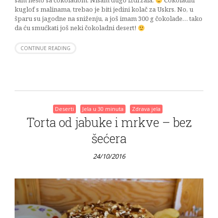
sam nešto sa čokoladom. Nisam dugo izdržala.
Čokoladni
kuglof s malinama, trebao je biti jedini kolač za Uskrs. No, u
šparu su jagodne na sniženju, a još imam 300 g čokolade… tako
da ću smućkati još neki čokoladni desert!
CONTINUE READING
Deserti
Jela u 30 minuta
Zdrava jela
Torta od jabuke i mrkve – bez
šećera
24/10/2016