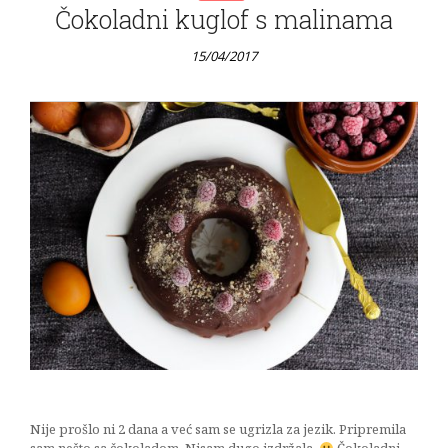
Čokoladni kuglof s malinama
15/04/2017
Nije prošlo ni 2 dana a već sam se ugrizla za jezik. Pripremila