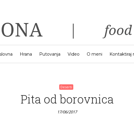
Deserti
it Istria – the Land of Truf
17/06/2017
slovna
Hrana
Putovanja
Video
O meni
Kontaktiraj
Deserti
Pita od borovnica
17/06/2017