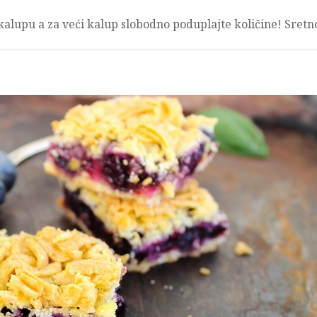
alupu a za veći kalup slobodno poduplajte količine! Sretn