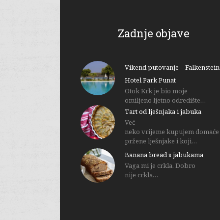
Zadnje objave
Vikend putovanje – Falkenstein
Hotel Park Punat
Otok Krk je bio moje
omiljeno ljetno odredište…
Tart od lješnjaka i jabuka
Već
neko vrijeme kupujem domaće
pržene lješnjake i koji…
Banana bread s jabukama
Vaga mi je crkla. Dobro
nije crkla…