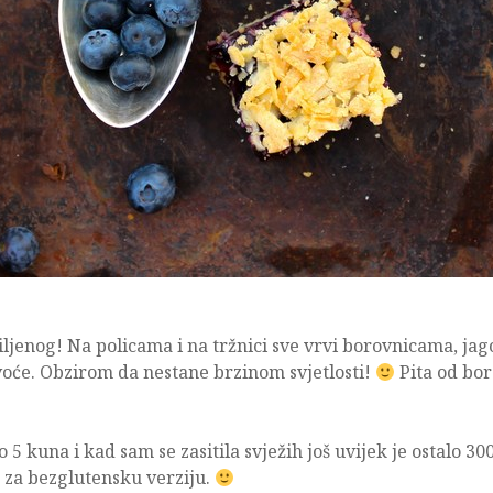
ljenog! Na policama i na tržnici sve vrvi borovnicama, ja
 voće. Obzirom da nestane brzinom svjetlosti!
Pita od bo
5 kuna i kad sam se zasitila svježih još uvijek je ostalo 300 
e za bezglutensku verziju.