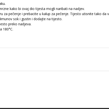
aku.
mrzne kako bi ovaj dio tijesta mogli naribati na nadjev.
iru za pečenje i prebacite u kalup za pečenje. Tijesto utisnite tako d
limunov sok i gustin i dodajte na tijesto.
jesto preko nadjeva.
na 180°C.