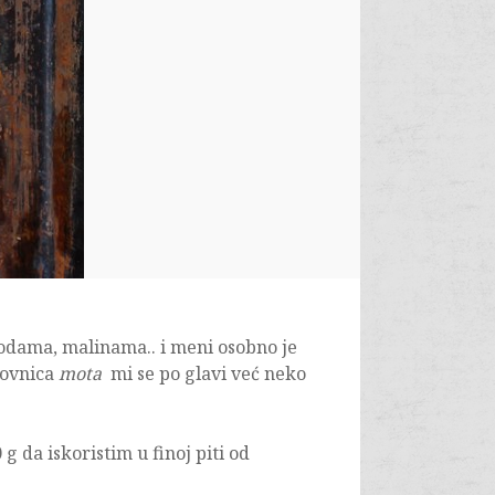
godama, malinama.. i meni osobno je
rovnica
mota
mi se po glavi već neko
g da iskoristim u finoj piti od