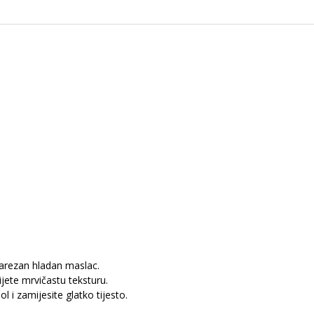
narezan hladan maslac.
jete mrvičastu teksturu.
l i zamijesite glatko tijesto.