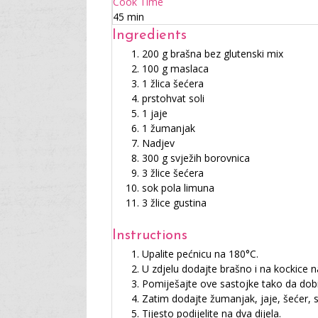
Cook Time
45 min
Ingredients
200 g brašna bez glutenski mix
100 g maslaca
1 žlica šećera
prstohvat soli
1 jaje
1 žumanjak
Nadjev
300 g svježih borovnica
3 žlice šećera
sok pola limuna
3 žlice gustina
Instructions
Upalite pećnicu na 180°C.
U zdjelu dodajte brašno i na kockice 
Pomiješajte ove sastojke tako da dobi
Zatim dodajte žumanjak, jaje, šećer, so
Tijesto podijelite na dva dijela.