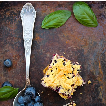
Deserti
i sladoled od banane – 
sastojka
17/06/2017