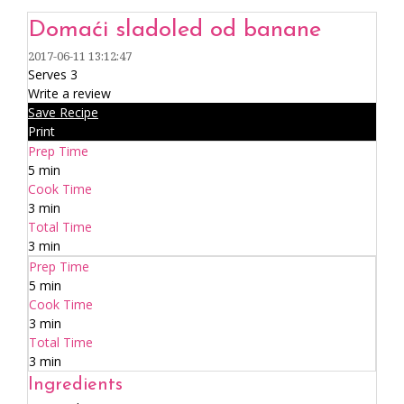
Domaći sladoled od banane
2017-06-11 13:12:47
Serves 3
Write a review
Save Recipe
Print
Prep Time
5 min
Cook Time
3 min
Total Time
3 min
Prep Time
5 min
Cook Time
3 min
Total Time
3 min
Ingredients