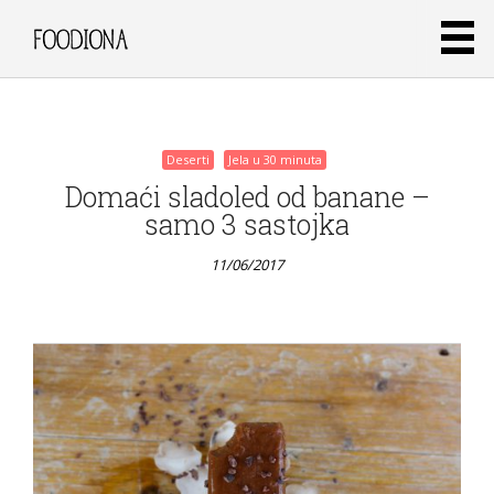
11/06/2017
Deserti
Jela u 30 minuta
Domaći sladoled od banane –
samo 3 sastojka
11/06/2017
Deserti
Jela u 30
minuta
London