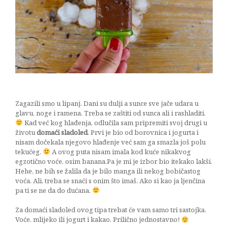
City
Break
11/06/2017
Zagazili smo u lipanj. Dani su dulji a sunce sve jače udara u
glavu, noge i ramena. Treba se zaštiti od sunca ali i rashladiti.
Kad već kog hlađenja, odlučila sam pripremiti svoj drugi u
životu
domaći sladoled
. Prvi je bio od borovnica i jogurta i
nisam dočekala njegovo hlađenje već sam ga smazla još polu
tekućeg.
A ovog puta nisam imala kod kuće nikakvog
egzotično voće, osim banana.
Pa je mi je izbor bio itekako lakši.
Hehe, ne bih se žalila da je bilo manga ili nekog bobičastog
voća. Ali, treba se snaći s onim što imaš. Ako si kao ja ljenčina
pa ti se ne da do dućana.
Za domaći sladoled ovog tipa trebat će vam samo tri sastojka.
Voće. mlijeko ili jogurt i kakao. Prilično jednostavno!