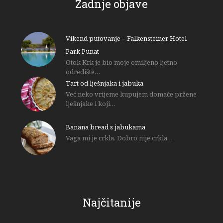
Zadnje objave
Vikend putovanje – Falkensteiner Hotel
Park Punat
Otok Krk je bio moje omiljeno ljetno
odredište…
Tart od lješnjaka i jabuka
Već neko vrijeme kupujem domaće pržene
lješnjake i koji…
Banana bread s jabukama
Vaga mi je crkla. Dobro nije crkla…
Najčitanije