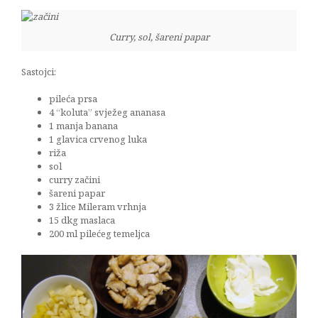
Curry, sol, šareni papar
Sastojci:
pileća prsa
4 “koluta” svježeg ananasa
1 manja banana
1 glavica crvenog luka
riža
sol
curry začini
šareni papar
3 žlice Mileram vrhnja
15 dkg maslaca
200 ml pilećeg temeljca