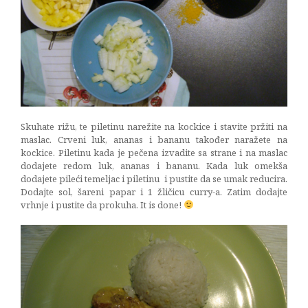
Skuhate rižu, te piletinu narežite na kockice i stavite pržiti na
maslac. Crveni luk, ananas i bananu također naražete na
kockice. Piletinu kada je pečena izvadite sa strane i na maslac
dodajete redom luk, ananas i bananu. Kada luk omekša
dodajete pileći temeljac i piletinu i pustite da se umak reducira.
Dodajte sol, šareni papar i 1 žličicu curry-a. Zatim dodajte
vrhnje i pustite da prokuha. It is done!