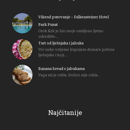
Vikend putovanje – Falkensteiner Hotel
Park Punat
Otok Krk je bio moje omiljeno ljetno
odredište…
Tart od lješnjaka i jabuka
Već neko vrijeme kupujem domaće pržene
lješnjake i koji…
Banana bread s jabukama
Vaga mi je crkla. Dobro nije crkla…
Najčitanije