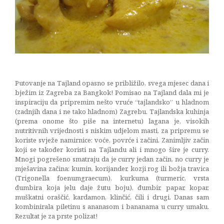
chocolat
15/12/2014
Putovanje na Tajland opasno se približilo, svega mjesec dana i
bježim iz Zagreba za Bangkok! Pomisao na Tajland dala mi je
inspiraciju da pripremim nešto vruće “tajlandsko” u hladnom
(zadnjih dana i ne tako hladnom) Zagrebu. Tajlandska kuhinja
(prema onome što piše na internetu) lagana je, visokih
nutritivnih vrijednosti s niskim udjelom masti, za pripremu se
koriste svježe namirnice: voće, povrće i začini. Zanimljiv začin
koji se također koristi na Tajlandu ali i mnogo šire je curry.
Mnogi pogrešeno smatraju da je curry jedan začin, no curry je
mješavina začina: kumin, korijander, kozji rog ili božja travica
(Trigonella foenumgraecum), kurkuma (turmeric, vrsta
đumbira koja jelu daje žutu boju), đumbir, papar, kopar,
muškatni oraščić, kardamon, klinčić, čili i drugi. Danas sam
kombinirala piletinu s ananasom i bananama u curry umaku.
Rezultat je za prste polizat!