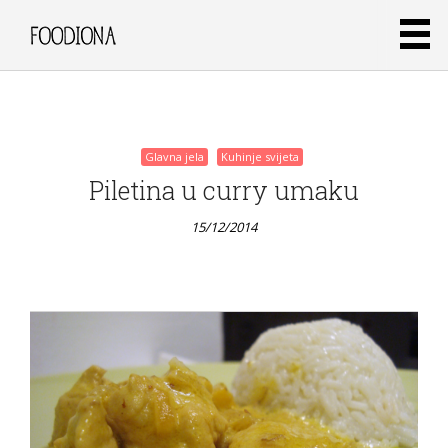
grejp
15/12/2014
Glavna jela
Kuhinje svijeta
Piletina u curry umaku
15/12/2014
Glavna jela
Kuhinje svijeta
Peperoncini
mousse au