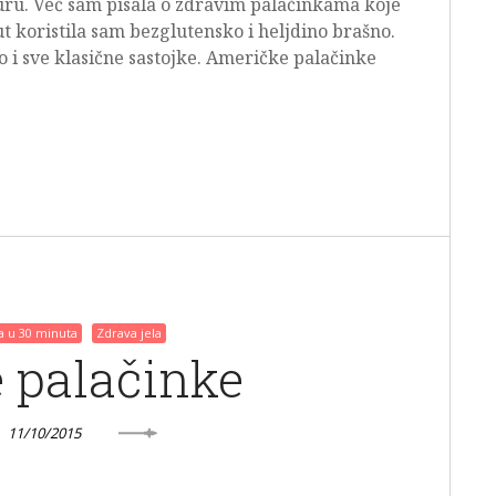
juru. Već sam pisala o zdravim palačinkama koje
t koristila sam bezglutensko i heljdino brašno.
o i sve klasične sastojke. Američke palačinke
la u 30 minuta
Zdrava jela
 palačinke
11/10/2015