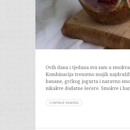
Ovih dana i tjedana sva sam u smokvam
Kombinacija trenutno mojih najdražih
banane, grčkog jogurta i naravno sm
nikakve dodatne šećere. Smokve i ban
CONTINUE READING