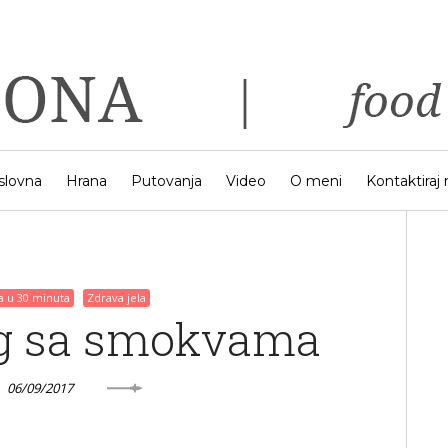
slovna
Hrana
Putovanja
Video
O meni
Kontaktiraj
la u 30 minuta
Zdrava jela
ng sa smokvama
06/09/2017