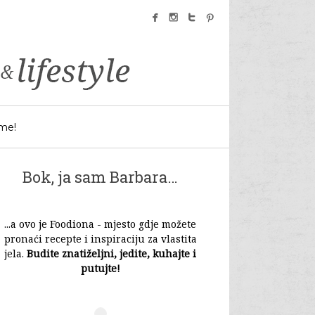
facebook
instagram
twitter
pinterest
 me!
Bok, ja sam Barbara…
...a ovo je Foodiona - mjesto gdje možete
pronaći recepte i inspiraciju za vlastita
jela.
Budite znatiželjni, jedite, kuhajte i
putujte!