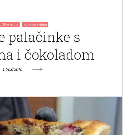
 u 30 minuta
Kuhinje svijeta
 palačinke s
ma i čokoladom
14/03/2016