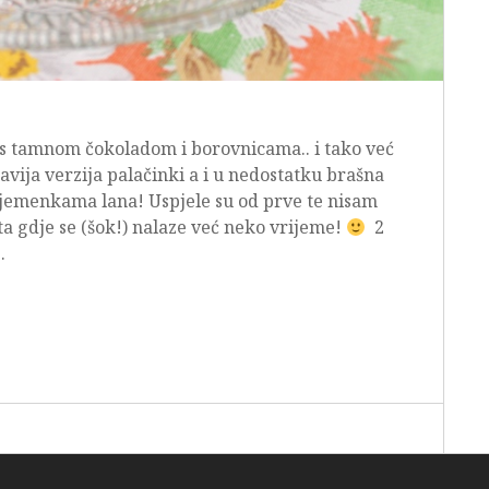
 s tamnom čokoladom i borovnicama.. i tako već
vija verzija palačinki a i u nedostatku brašna
jemenkama lana! Uspjele su od prve te nisam
ata gdje se (šok!) nalaze već neko vrijeme!
2
…