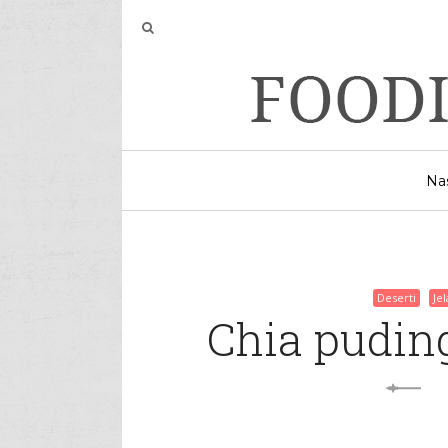
Na
Deserti
Je
Chia pudi