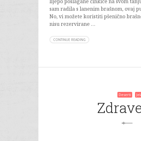
lijepo poslagane činkice na svom tan
sam radila s lanenim brašnom, ovaj pu
No, vi možete koristiti pšenično brašn
nisu rezervirane …
CONTINUE READING
Deserti
Je
Zdrave