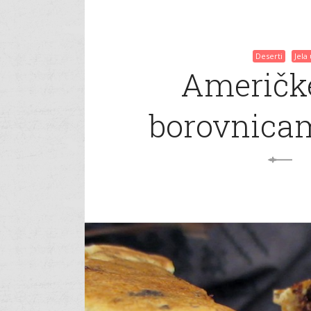
Deserti
Jela
Američke
borovnica