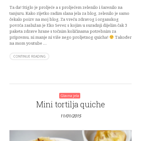
Ta da! Stiglo je proljeće a s proljećem zelenilo i šarenilo na
tanjuru. Kako rijetko radim slana jela za blog, zelenilo je samo
čekalo poizv na moj blog. Za vreću zdravog i organskog
povrća zaslužan je Eko Sever, s kojim u suradnji dijelim čak 3
paketa zdrave hrane s točnim količinama potrebnim za
pripremu, ni manje ni više nego proljetnog quicha!
Također
na mom youtube …
CONTINUE READING
Glavna jela
Mini tortilja quiche
11/01/2015