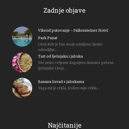
Zadnje objave
Vikend putovanje – Falkensteiner Hotel
Park Punat
Otok Krk je bio moje omiljeno ljetno
odredište…
Tart od lješnjaka i jabuka
Već neko vrijeme kupujem domaće pržene
lješnjake i koji…
Banana bread s jabukama
Vaga mi je crkla. Dobro nije crkla…
Najčitanije