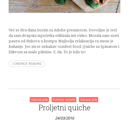
Već se dva dana borim sa Adobe premierom. Dovoljno je reći
da sam dvaputa ispočetka editirala isti video. Morala sam uzeti
pauzu od duhova u kompu. Najbolja relaksacija za mene je
kuhanje. Jeo mi se nekakav comfort food. Quiche sa špinatom i
blitvom sa malo piletine. E, da. To je bilo to!
CONTINUE READING
Glavna jela
Kuhinje svijeta
Zdrava jela
Proljetni quiche
24/03/2016