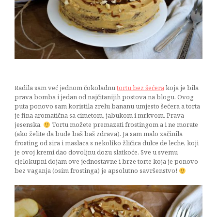
od
jabuka
24/10/2016
Radila sam već jednom čokoladnu
tortu bez šećera
koja je bila
prava bomba i jedan od najčitanijih postova na blogu. Ovog
puta ponovo sam koristila zrelu bananu umjesto šećera a torta
je fina aromatična sa cimetom, jabukom i mrkvom. Prava
jesenska.
Tortu možete premazati frostingom a i ne morate
(ako želite da bude baš baš zdrava). Ja sam malo začinila
frosting od sira i maslaca s nekoliko žličica dulce de leche, koji
je ovoj kremi dao dovoljnu dozu slatkoće. Sve u svemu
cjelokupni dojam ove jednostavne i brze torte koja je ponovo
bez vaganja (osim frostinga) je apsolutno savršenstvo!