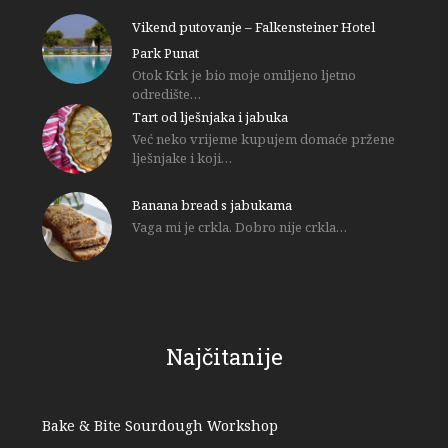
Vikend putovanje – Falkensteiner Hotel
Park Punat
Otok Krk je bio moje omiljeno ljetno
odredište…
Tart od lješnjaka i jabuka
Već neko vrijeme kupujem domaće pržene
lješnjake i koji…
Banana bread s jabukama
Vaga mi je crkla. Dobro nije crkla…
Najčitanije
Bake & Bite Sourdough Workshop