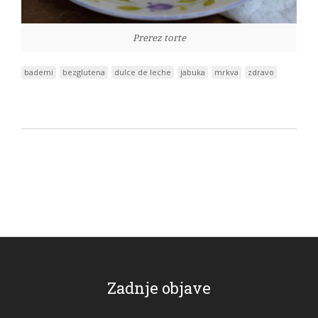
Prerez torte
bademi
bezglutena
dulce de leche
jabuka
mrkva
zdravo
Zadnje objave