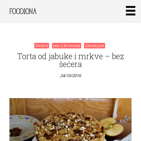
rajčicama
24/10/2016
Deserti
Jela u 30 minuta
Zdrava jela
Torta od jabuke i mrkve – bez
šećera
24/10/2016
Deserti
Jela u 30
minuta
Zdrava jela
Zdravi
muffini