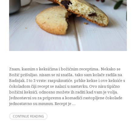
Znam, kasnim s keksićima i božićnim receptima.. Nekako se
Božić prišuljao, nisam se ni snašla.. tako sam kolače radila na
Badnjak. I to 3 vrste: raspuknutiće, prhke kekse i ove keksiće s
čokoladom čiji recept se nalazi u nastavku. Ovo nisu tipično
božićni keksići, odnosno možete ih raditi kad vam je volja.
Jednostavni su za pripremu a komadići rastopljene čokolade
jednostavno su mmmm. Recept je …
CONTINUE READING