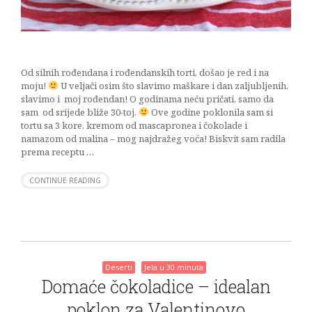
Od silnih rođendana i rođendanskih torti, došao je red i na
moju!
U veljači osim što slavimo maškare i dan zaljubljenih,
slavimo i moj rođendan! O godinama neću pričati, samo da
sam od srijede bliže 30-toj.
Ove godine poklonila sam si
tortu sa 3 kore, kremom od mascapronea i čokolade i
namazom od malina – mog najdražeg voća! Biskvit sam radila
prema receptu …
CONTINUE READING
Deserti
Jela u 30 minuta
Domaće čokoladice – idealan
poklon za Valentinovo