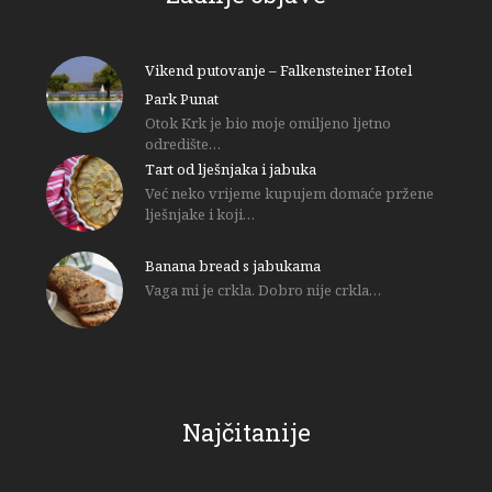
Vikend putovanje – Falkensteiner Hotel
Park Punat
Otok Krk je bio moje omiljeno ljetno
odredište…
Tart od lješnjaka i jabuka
Već neko vrijeme kupujem domaće pržene
lješnjake i koji…
Banana bread s jabukama
Vaga mi je crkla. Dobro nije crkla…
Najčitanije