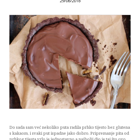
29/06/2016
Do sada sam već nekoliko puta radila prhko tijesto bez glutena
s kakaom, i svaki put ispadne jako dobro. Pripremanje pita od
prhkog tijesta vrlo je jednostavno a najbolji dio je taj što ovo