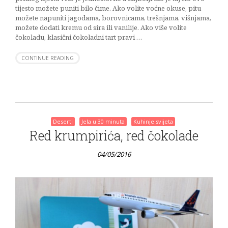
tijesto možete puniti bilo čime. Ako volite voćne okuse, pitu
možete napuniti jagodama, borovnicama, trešnjama, višnjama,
možete dodati kremu od sira ili vanilije. Ako više volite
čokoladu, klasični čokoladni tart pravi …
CONTINUE READING
Deserti
Jela u 30 minuta
Kuhinje svijeta
Red krumpirića, red čokolade
04/05/2016